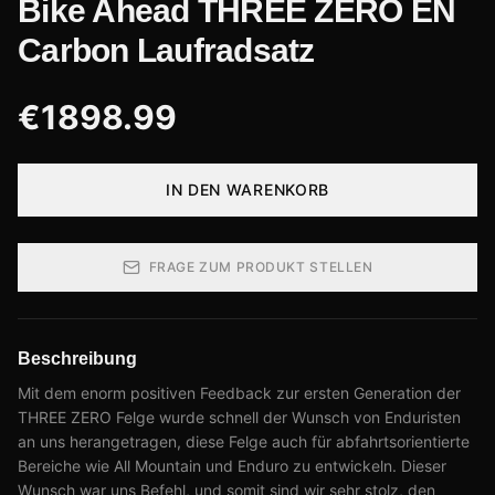
Bike Ahead THREE ZERO EN
Carbon Laufradsatz
€
1898.99
IN DEN WARENKORB
FRAGE ZUM PRODUKT STELLEN
Beschreibung
Mit dem enorm positiven Feedback zur ersten Generation der
THREE ZERO Felge wurde schnell der Wunsch von Enduristen
an uns herangetragen, diese Felge auch für abfahrtsorientierte
Bereiche wie All Mountain und Enduro zu entwickeln. Dieser
Wunsch war uns Befehl, und somit sind wir sehr stolz, den